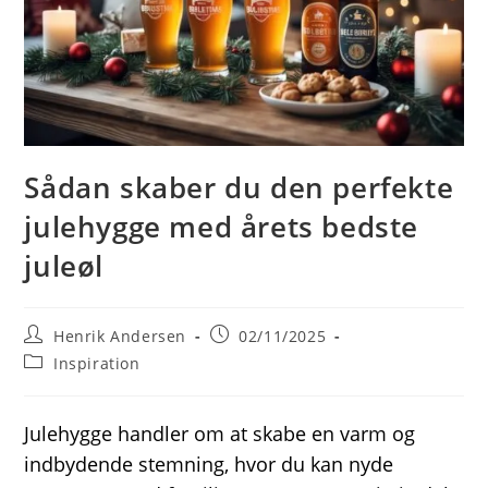
Sådan skaber du den perfekte
julehygge med årets bedste
juleøl
Post
Post
Henrik Andersen
02/11/2025
author:
published:
Post
Inspiration
category:
Julehygge handler om at skabe en varm og
indbydende stemning, hvor du kan nyde