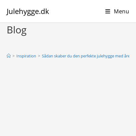
Skip
Julehygge.dk
to
Menu
content
Blog
>
Inspiration
>
Sådan skaber du den perfekte julehygge med årets b