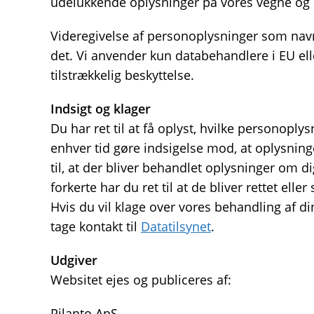
udelukkende oplysninger på vores vegne og 
Videregivelse af personoplysninger som navn 
det. Vi anvender kun databehandlere i EU ell
tilstrækkelig beskyttelse.
Indsigt og klager
Du har ret til at få oplyst, hvilke personopl
enhver tid gøre indsigelse mod, at oplysnin
til, at der bliver behandlet oplysninger om d
forkerte har du ret til at de bliver rettet ell
Hvis du vil klage over vores behandling af d
tage kontakt til
Datatilsynet
.
Udgiver
Websitet ejes og publiceres af:
Pilanto ApS