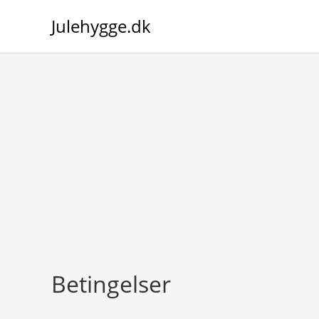
Skip
Julehygge.dk
to
content
Betingelser