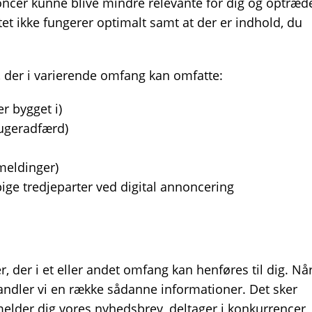
nnoncer kunne blive mindre relevante for dig og optræd
et ikke fungerer optimalt samt at der er indhold, du
, der i varierende omfang kan omfatte:
 bygget i)
rugeradfærd)
meldinger)
ige tredjeparter ved digital annoncering
, der i et eller andet omfang kan henføres til dig. Nå
ndler vi en række sådanne informationer. Det sker
ilmelder dig vores nyhedsbrev, deltager i konkurrencer