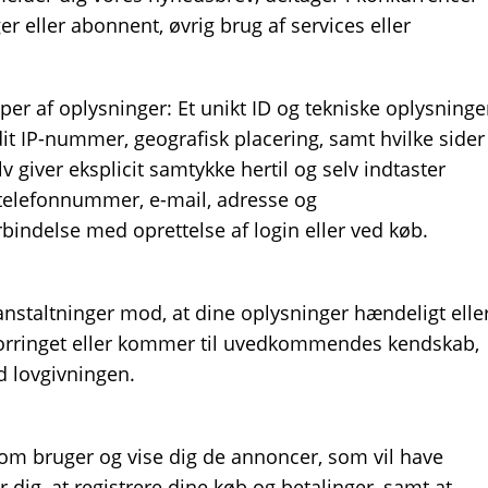
er eller abonnent, øvrig brug af services eller
per af oplysninger: Et unikt ID og tekniske oplysninge
dit IP-nummer, geografisk placering, samt hvilke sider
lv giver eksplicit samtykke hertil og selv indtaster
telefonnummer, e-mail, adresse og
orbindelse med oprettelse af login eller ved køb.
ranstaltninger mod, at dine oplysninger hændeligt elle
bt, forringet eller kommer til uvedkommendes kendskab,
d lovgivningen.
 som bruger og vise dig de annoncer, som vil have
 dig, at registrere dine køb og betalinger, samt at