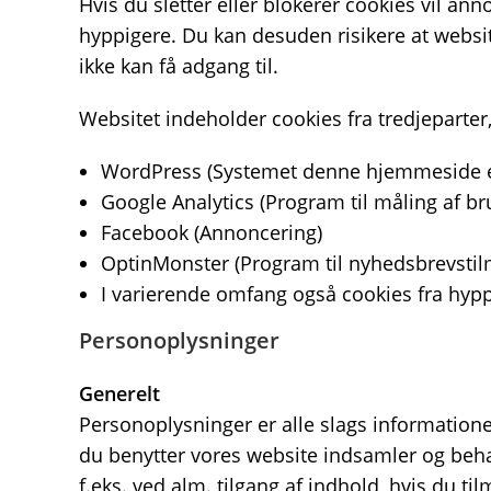
Hvis du sletter eller blokerer cookies vil a
hyppigere. Du kan desuden risikere at websit
ikke kan få adgang til.
Websitet indeholder cookies fra tredjeparter
WordPress (Systemet denne hjemmeside er
Google Analytics (Program til måling af b
Facebook (Annoncering)
OptinMonster (Program til nyhedsbrevstil
I varierende omfang også cookies fra hypp
Personoplysninger
Generelt
Personoplysninger er alle slags informationer
du benytter vores website indsamler og beha
f.eks. ved alm. tilgang af indhold, hvis du t