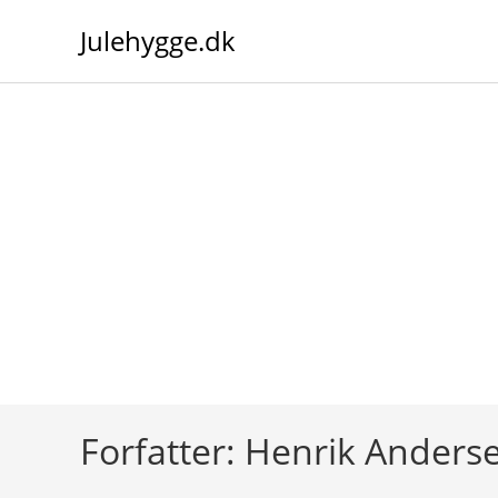
Skip
Julehygge.dk
to
content
Forfatter:
Henrik Anders