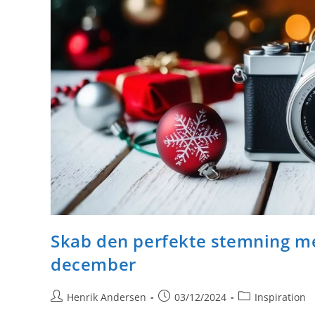
Skab den perfekte stemning me
december
Post
Post
Post
Henrik Andersen
03/12/2024
Inspiration
author:
published:
category: