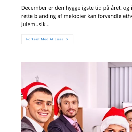
December er den hyggeligste tid på året, og
rette blanding af melodier kan forvandle eth
Julemusik…
Skab
Fortsæt Med At Læse
Den
Perfekte
Stemning
Med
Julemusik
Til
Hyggestunder
I
December