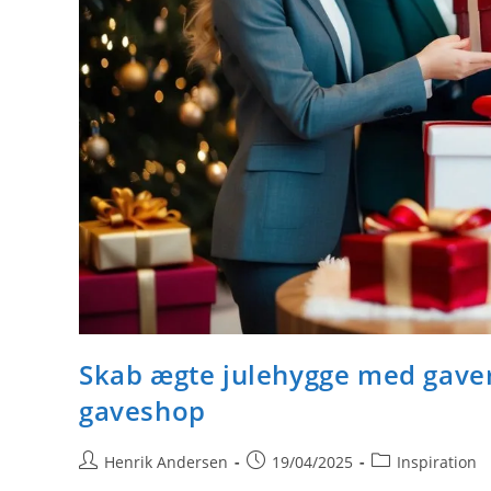
Skab ægte julehygge med gaver
gaveshop
Post
Post
Post
Henrik Andersen
19/04/2025
Inspiration
author:
published:
category: