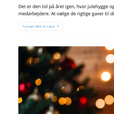
Det er den tid på året igen, hvor julehygge o
medarbejdere. At vælge de rigtige gaver til
Skab
Fortsæt Med At Læse
Ægte
Julehygge
Med
Gaver
Til
Dine
Medarbejdere
Fra
En
Gaveshop