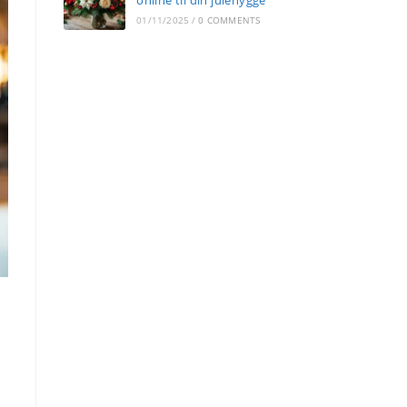
online til din julehygge
01/11/2025
/
0 COMMENTS