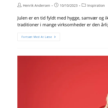
Post
Post
Post
Henrik Andersen
10/10/2023
Inspiration
author:
published:
category:
Julen er en tid fyldt med hygge, samvær og i
traditioner i mange virksomheder er den årli
Gode
Fortsæt Med At Læse
Ideer
Til
En
Firmajulefrokost
I
2023